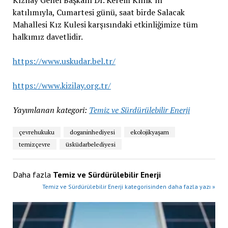
Kızılay Genel Başkanı Dr. Kerem Kınık’ın
katılımıyla, Cumartesi günü, saat birde Salacak
Mahallesi Kız Kulesi karşısındaki etkinliğimize tüm
halkımız davetlidir.
https://www.uskudar.bel.tr/
https://www.kizilay.org.tr/
Yayımlanan kategori:
Temiz ve Sürdürülebilir Enerji
çevrehukuku
doganinhediyesi
ekolojikyaşam
temizçevre
üsküdarbelediyesi
Daha fazla
Temiz ve Sürdürülebilir Enerji
Temiz ve Sürdürülebilir Enerji kategorisinden daha fazla yazı »